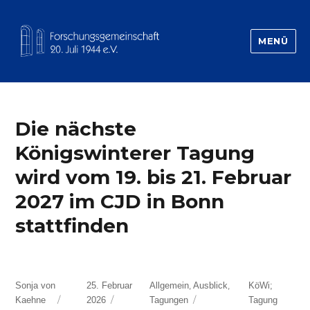
MENÜ
Forschungsgemeinschaft 20.Juli 1944
Die nächste
Königswinterer Tagung
wird vom 19. bis 21. Februar
2027 im CJD in Bonn
stattfinden
Autor
Veröffentlicht
Kategorien
Schlagwörter
,
,
Sonja von
25. Februar
Allgemein
Ausblick
KöWi;
am
Kaehne
2026
Tagungen
Tagung