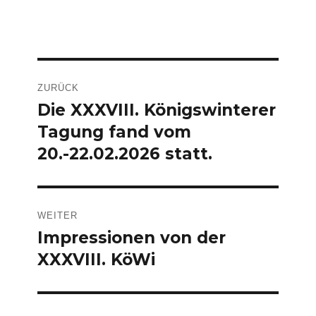
Beitragsnavigation
ZURÜCK
Die XXXVIII. Königswinterer
Vorheriger
Tagung fand vom
Beitrag:
20.-22.02.2026 statt.
WEITER
Impressionen von der
Nächster
XXXVIII. KöWi
Beitrag: