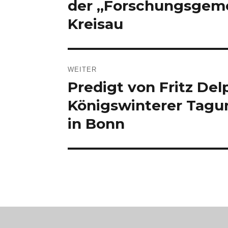
der „Forschungsgemein
Kreisau
WEITER
Predigt von Fritz Del
Nächster
Beitrag:
Königswinterer Tagun
in Bonn