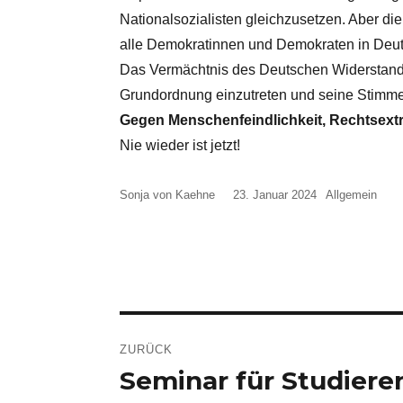
Nationalsozialisten gleichzusetzen. Aber die
alle Demokratinnen und Demokraten in Deut
Das Vermächtnis des Deutschen Widerstandes
Grundordnung einzutreten und seine Stimme
Gegen Menschenfeindlichkeit, Rechtsext
Nie wieder ist jetzt!
Autor
Veröffentlicht
Kategorien
Sonja von Kaehne
23. Januar 2024
Allgemein
am
Beitragsnavigation
ZURÜCK
Seminar für Studiere
Vorheriger
Beitrag: