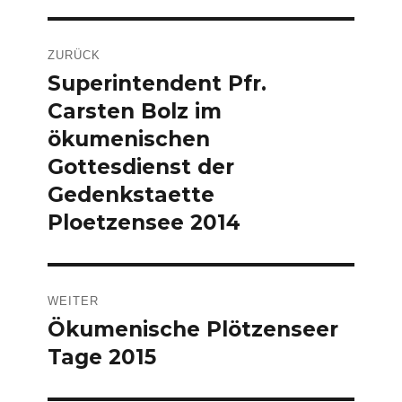
Beitragsnavigation
ZURÜCK
Superintendent Pfr.
Vorheriger
Carsten Bolz im
Beitrag:
ökumenischen
Gottesdienst der
Gedenkstaette
Ploetzensee 2014
WEITER
Ökumenische Plötzenseer
Nächster
Tage 2015
Beitrag: