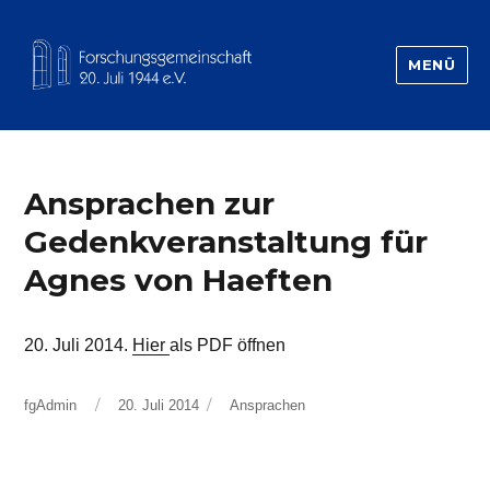
MENÜ
Forschungsgemeinschaft 20.Juli 1944
Ansprachen zur
Gedenkveranstaltung für
Agnes von Haeften
20. Juli 2014.
Hier
als PDF öffnen
Autor
Veröffentlicht
Kategorien
fgAdmin
20. Juli 2014
Ansprachen
am