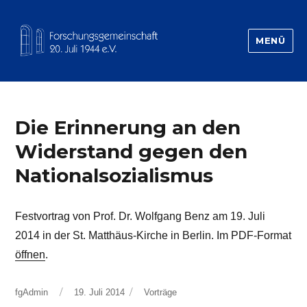
MENÜ
Forschungsgemeinschaft 20.Juli 1944
Die Erinnerung an den
Widerstand gegen den
Nationalsozialismus
Festvortrag von Prof. Dr. Wolfgang Benz am 19. Juli
2014 in der St. Matthäus-Kirche in Berlin. Im PDF-Format
öffnen
.
Autor
Veröffentlicht
Kategorien
fgAdmin
19. Juli 2014
Vorträge
am