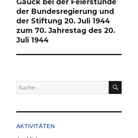
Gauck bei der Feierstunde
Beitrag:
der Bundesregierung und
der Stiftung 20. Juli 1944
zum 70. Jahrestag des 20.
Juli 1944
SUCH
Suche
nach:
AKTIVITÄTEN