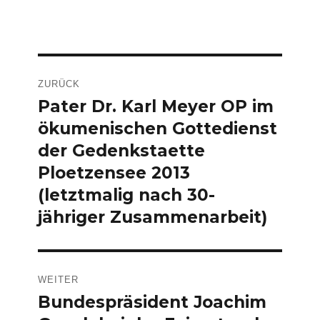
Beitragsnavigation
ZURÜCK
Pater Dr. Karl Meyer OP im
Vorheriger
ökumenischen Gottedienst
Beitrag:
der Gedenkstaette
Ploetzensee 2013
(letztmalig nach 30-
jähriger Zusammenarbeit)
WEITER
Bundespräsident Joachim
Nächster